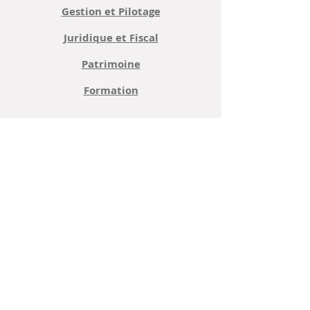
Gestion et Pilotage
Juridique et Fiscal
Patrimoine
Formation
Entreprendre
Créer votre entreprise
Développer / Diversifier
Transmettre /
Reprendre
Plus d'infos
Nous contacter