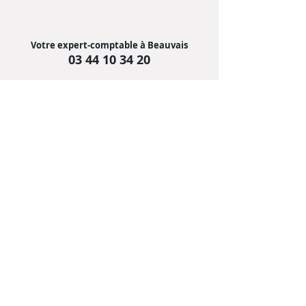
Votre expert-comptable à Beauvais
03 44 10 34 20
Investissez dans l'immobilier
locatif
January 03, 2023